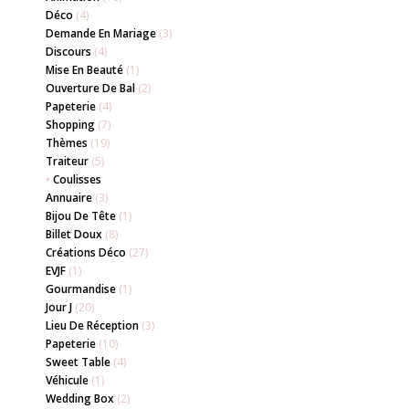
Déco
(4)
Demande En Mariage
(3)
Discours
(4)
Mise En Beauté
(1)
Ouverture De Bal
(2)
Papeterie
(4)
Shopping
(7)
Thèmes
(19)
Traiteur
(5)
•
Coulisses
Annuaire
(3)
Bijou De Tête
(1)
Billet Doux
(8)
Créations Déco
(27)
EVJF
(1)
Gourmandise
(1)
Jour J
(20)
Lieu De Réception
(3)
Papeterie
(10)
Sweet Table
(4)
Véhicule
(1)
Wedding Box
(2)