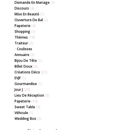
Demande En Mariage
(3)
Discours
(4)
Mise En Beauté
(1)
Ouverture De Bal
(2)
Papeterie
(4)
Shopping
(7)
Thèmes
(19)
Traiteur
(5)
•
Coulisses
Annuaire
(3)
Bijou De Tête
(1)
Billet Doux
(8)
Créations Déco
(27)
EVJF
(1)
Gourmandise
(1)
Jour J
(20)
Lieu De Réception
(3)
Papeterie
(10)
Sweet Table
(4)
Véhicule
(1)
Wedding Box
(2)