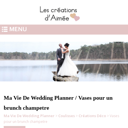
Ma Vie De Wedding Planner / Vases pour un
brunch champetre
Ma Vie De Wedding Planner
Coulisses
Créations Déco
>
>
> Vases
pour un brunch champetre