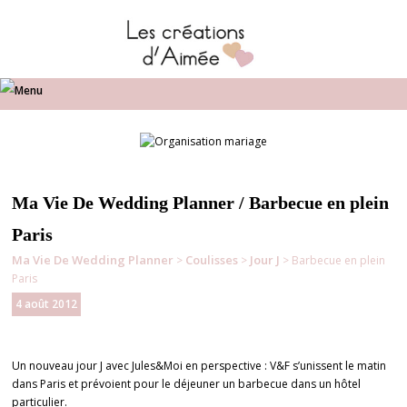
Ma Vie De Wedding Planner / Barbecue en plein
Paris
Ma Vie De Wedding Planner
Coulisses
Jour J
>
>
> Barbecue en plein
Paris
4 août 2012
Un nouveau jour J avec Jules&Moi en perspective : V&F s’unissent le matin
dans Paris et prévoient pour le déjeuner un barbecue dans un hôtel
particulier.