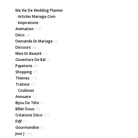
Ma Vie De Wedding Planner
•
Articles Mariage.com
•
Inspirations
Animation
(10)
Déco
(4)
Demande En Mariage
(3)
Discours
(4)
Mise En Beauté
(1)
Ouverture De Bal
(2)
Papeterie
(4)
Shopping
(7)
Thèmes
(19)
Traiteur
(5)
•
Coulisses
Annuaire
(3)
Bijou De Tête
(1)
Billet Doux
(8)
Créations Déco
(27)
EVJF
(1)
Gourmandise
(1)
Jour J
(20)