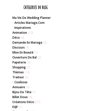
Categories du blog
Ma Vie De Wedding Planner
•
Articles Mariage.com
•
Inspirations
Animation
(10)
Déco
(4)
Demande En Mariage
(3)
Discours
(4)
Mise En Beauté
(1)
Ouverture De Bal
(2)
Papeterie
(4)
Shopping
(7)
Thèmes
(19)
Traiteur
(5)
•
Coulisses
Annuaire
(3)
Bijou De Tête
(1)
Billet Doux
(8)
Créations Déco
(27)
EVJF
(1)