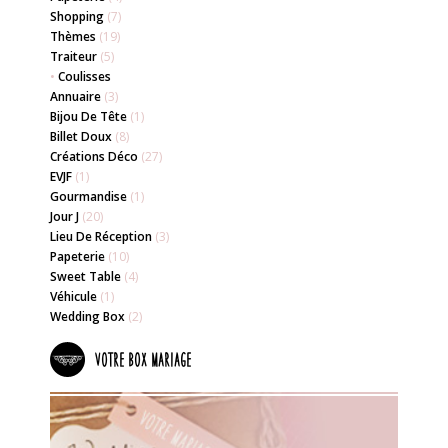
Shopping
(7)
Thèmes
(19)
Traiteur
(5)
•
Coulisses
Annuaire
(3)
Bijou De Tête
(1)
Billet Doux
(8)
Créations Déco
(27)
EVJF
(1)
Gourmandise
(1)
Jour J
(20)
Lieu De Réception
(3)
Papeterie
(10)
Sweet Table
(4)
Véhicule
(1)
Wedding Box
(2)
Votre box mariage