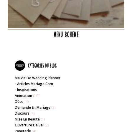
Menu boheme
Categories du blog
Ma Vie De Wedding Planner
•
Articles Mariage.com
•
Inspirations
Animation
(10)
Déco
(4)
Demande En Mariage
(3)
Discours
(4)
Mise En Beauté
(1)
Ouverture De Bal
(2)
Papeterie
(4)