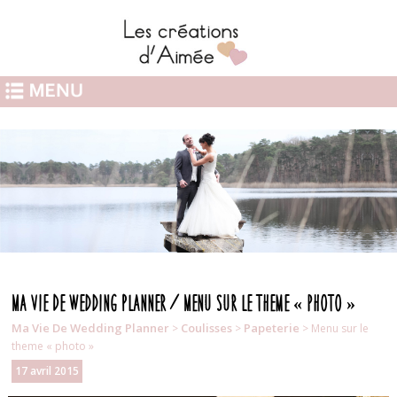
Ma Vie De Wedding Planner / Menu sur le theme « photo »
Ma Vie De Wedding Planner
Coulisses
Papeterie
>
>
> Menu sur le
theme « photo »
17 avril 2015