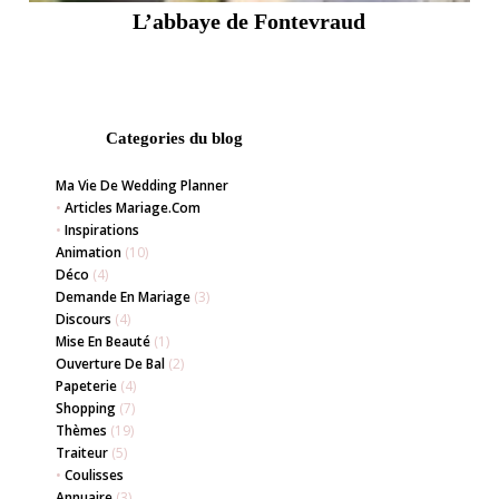
L’abbaye de Fontevraud
Categories du blog
Ma Vie De Wedding Planner
•
Articles Mariage.com
•
Inspirations
Animation
(10)
Déco
(4)
Demande En Mariage
(3)
Discours
(4)
Mise En Beauté
(1)
Ouverture De Bal
(2)
Papeterie
(4)
Shopping
(7)
Thèmes
(19)
Traiteur
(5)
•
Coulisses
Annuaire
(3)