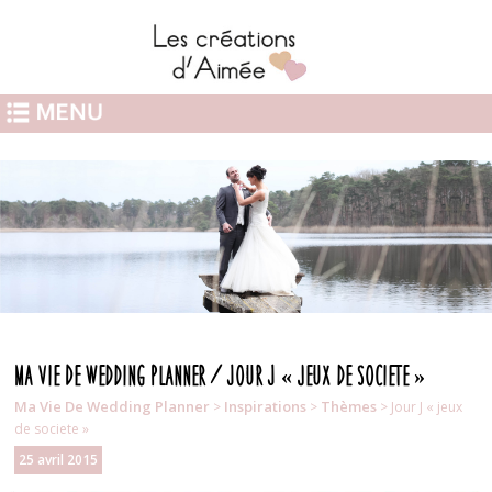
Ma Vie De Wedding Planner / Jour J « jeux de societe »
Ma Vie De Wedding Planner
Inspirations
Thèmes
>
>
> Jour J « jeux
de societe »
25 avril 2015