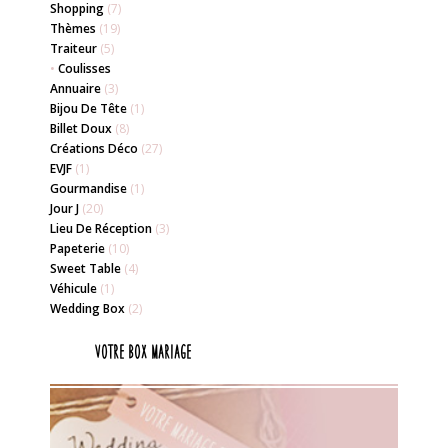
Shopping
(7)
Thèmes
(19)
Traiteur
(5)
•
Coulisses
Annuaire
(3)
Bijou De Tête
(1)
Billet Doux
(8)
Créations Déco
(27)
EVJF
(1)
Gourmandise
(1)
Jour J
(20)
Lieu De Réception
(3)
Papeterie
(10)
Sweet Table
(4)
Véhicule
(1)
Wedding Box
(2)
Votre box mariage