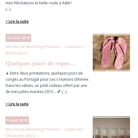
mes félicitations et belle route à A&N !
(...)
> Lire la suite
15 août 2016
Ma Vie De Wedding Planner
Coulisses
>
>
Billet Doux
>
Quelques jours de repos…
☀️ Entre deux prestations, quelques jours de
congés au Portugal pour Les Créations d’Aimée.
Dans les valises, un petit cadeau offert par une
de mes jolies mariées 2015… 💕 (...)
> Lire la suite
9 août 2016
Ma Vie De Wedding Planner
Coulisses
>
>
Créations Déco
>