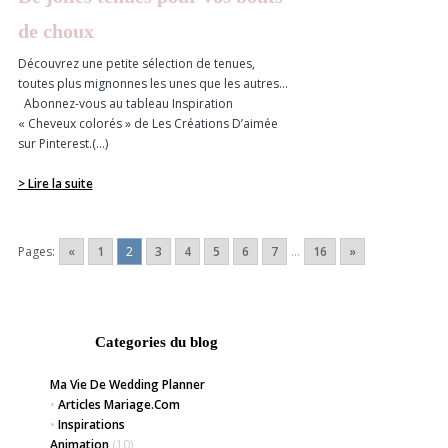
de choux
Découvrez une petite sélection de tenues,
toutes plus mignonnes les unes que les autres…
Abonnez-vous au tableau Inspiration
« Cheveux colorés » de Les Créations D’aimée
sur Pinterest.(...)
> Lire la suite
Pages:
«
1
2
3
4
5
6
7
...
16
»
Categories du blog
Ma Vie De Wedding Planner
•
Articles Mariage.com
•
Inspirations
Animation
(10)