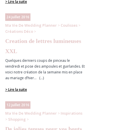
> Lire la suite
24 juillet 2016
Ma Vie De Wedding Planner
Coulisses
>
>
Créations Déco
>
Creation de lettres lumineuses
XXL
Quelques derniers coups de pinceau le
vendredi et pose des ampoules et guirlandes. Et
voici notre création de la semaine mis en place
au mariage d’hier… (...)
> Lire la suite
12 juillet 2016
Ma Vie De Wedding Planner
Inspirations
>
Shopping
>
>
De jolies tenues pour vos bouts