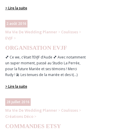
> Lire la suite
2 août 2016
Ma Vie De Wedding Planner
Coulisses
>
>
EVJF
>
ORGANISATION EVJF
💕 Ce we, c’était l’EVJF d’Aude 💕 Avec notamment
un super moment, passé au Studio La Perrée,
pour la future Mariée et ses témoins ! Merci
Rudy ! 🎤 Les tenues de la mariée et des t(...)
> Lire la suite
28 juillet 2016
Ma Vie De Wedding Planner
Coulisses
>
>
Créations Déco
>
COMMANDES ETSY