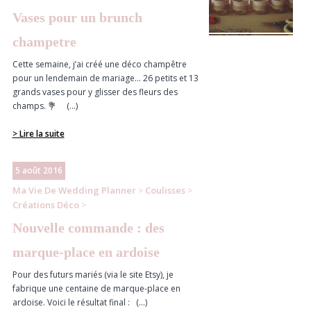
Vases pour un brunch
champetre
Cette semaine, j’ai créé une déco champêtre
pour un lendemain de mariage… 26 petits et 13
grands vases pour y glisser des fleurs des
champs. 💐 (...)
> Lire la suite
5 août 2016
Ma Vie De Wedding Planner
Coulisses
>
>
Créations Déco
>
Nouvelle commande : des
marque-place en ardoise
Pour des futurs mariés (via le site Etsy), je
fabrique une centaine de marque-place en
ardoise. Voici le résultat final : (...)