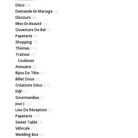
Déco
(4)
Demande En Mariage
(3)
Discours
(4)
Mise En Beauté
(1)
Ouverture De Bal
(2)
Papeterie
(4)
Shopping
(7)
Thèmes
(19)
Traiteur
(5)
•
Coulisses
Annuaire
(3)
Bijou De Tête
(1)
Billet Doux
(8)
Créations Déco
(27)
EVJF
(1)
Gourmandise
(1)
Jour J
(20)
Lieu De Réception
(3)
Papeterie
(10)
Sweet Table
(4)
Véhicule
(1)
Wedding Box
(2)