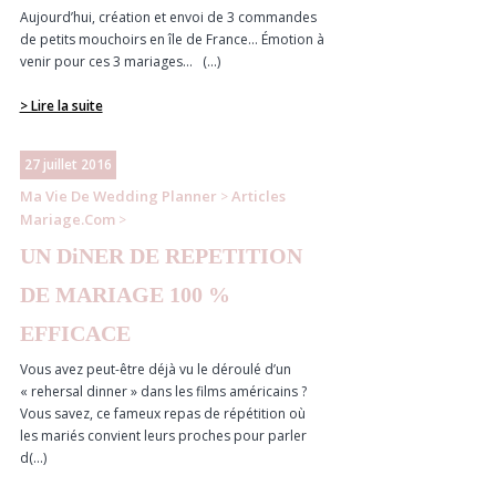
Aujourd’hui, création et envoi de 3 commandes
de petits mouchoirs en île de France… Émotion à
venir pour ces 3 mariages… (...)
> Lire la suite
27 juillet 2016
Ma Vie De Wedding Planner
Articles
>
Mariage.com
>
UN DiNER DE REPETITION
DE MARIAGE 100 %
EFFICACE
Vous avez peut-être déjà vu le déroulé d’un
« rehersal dinner » dans les films américains ?
Vous savez, ce fameux repas de répétition où
les mariés convient leurs proches pour parler
d(...)