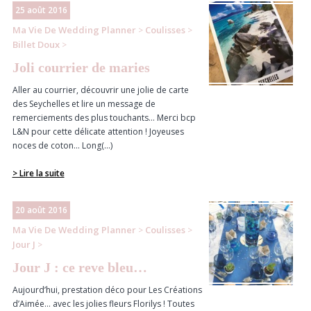
25 août 2016
Ma Vie De Wedding Planner
Coulisses
>
>
Billet Doux
>
Joli courrier de maries
Aller au courrier, découvrir une jolie de carte
des Seychelles et lire un message de
remerciements des plus touchants… Merci bcp
L&N pour cette délicate attention ! Joyeuses
noces de coton… Long(...)
> Lire la suite
20 août 2016
Ma Vie De Wedding Planner
Coulisses
>
>
Jour J
>
Jour J : ce reve bleu…
Aujourd’hui, prestation déco pour Les Créations
d’Aimée… avec les jolies fleurs Florilys ! Toutes